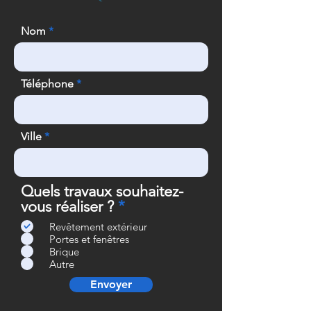
Nom
Téléphone
Ville
Quels travaux souhaitez-
O
vous réaliser ?
*
b
Revêtement extérieur
l
Portes et fenêtres
i
Brique
Autre
g
a
Envoyer
t