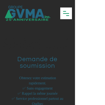
Estimation gratuite / Ouvert 7 Jours
BUREAU
450-531-6299
SERVICE APRÈS-VENTE
418 717-4182
Demande de
soumission
Obtenez votre estimation
rapidement.
✅ Sans engagement
✅ Rappel la même journée
✅ Service professionnel partout au
Québec