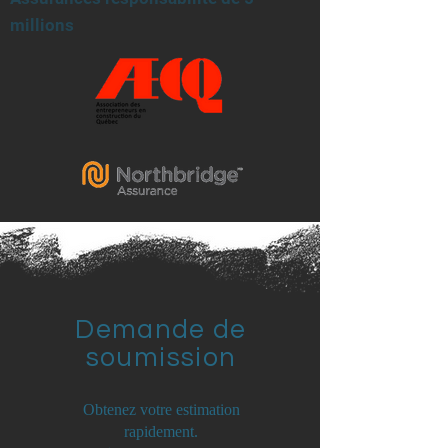
millions
Demande de
soumission
Obtenez votre estimation
rapidement.