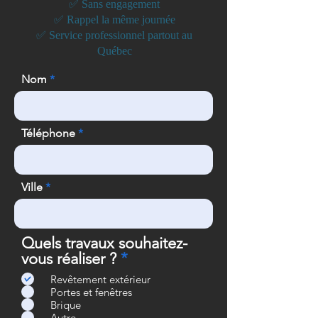
✅ Sans engagement
✅ Rappel la même journée
✅ Service professionnel partout au
Québec
Nom
Téléphone
Ville
Quels travaux souhaitez-
O
vous réaliser ?
*
b
Revêtement extérieur
l
Portes et fenêtres
i
Brique
Autre