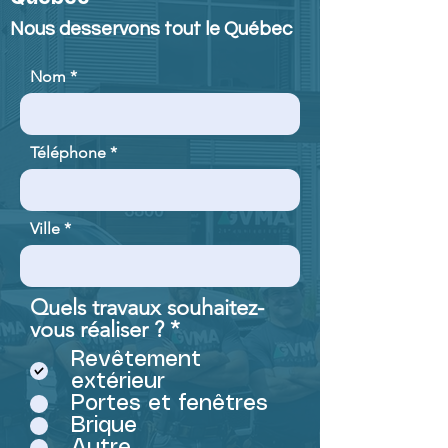
Nous desservons tout le Québec
Nom
Téléphone
Ville
Quels travaux souhaitez-
O
vous réaliser ?
*
b
Revêtement
l
extérieur
i
Portes et fenêtres
g
Brique
a
Autre